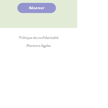
Réserver
Politique de confidentialité
Mentions légales
Politique de cookies
© 2025 -Créé avec
Wix.com
kinésiologue montpellier
kinésiologue lunel
kinésiologue mauguio
kinésiologue frontignan
kinésiologue lattes
kinésiologue castelnau-le-lez
kinésiologue gignac
kinésiologue quissac