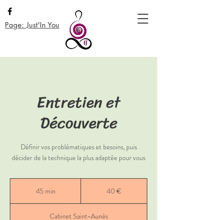
Page: Just'In You
Entretien et
Découverte
Définir vos problématiques et besoins, puis
décider de la technique la plus adaptée pour vous
40
euros
45 min
4
40 €
5
m
Cabinet Saint-Aunès
i