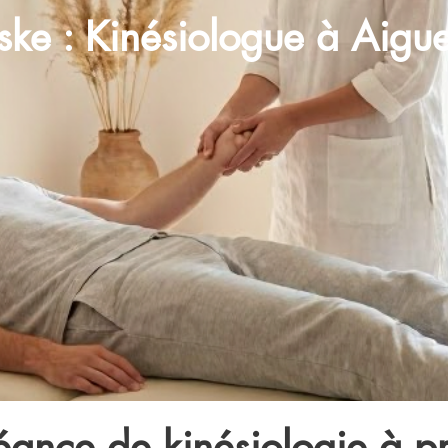
eske : Kinésiologue à Aigu
éance de kinésiologie à p