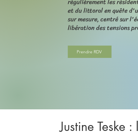
régulièrement les réside
et du littoral en quête 
sur mesure, centré sur l'é
libération des tensions p
Prendre RDV
Justine Teske :