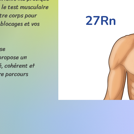
e le test musculaire
tre corps pour
 blocages et vos
se
propose un
, cohérent et
re parcours