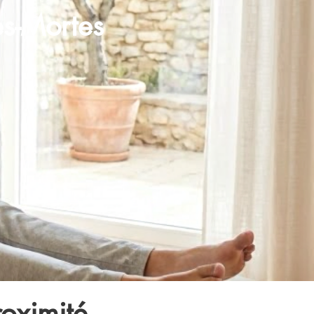
es-Mortes
roximité